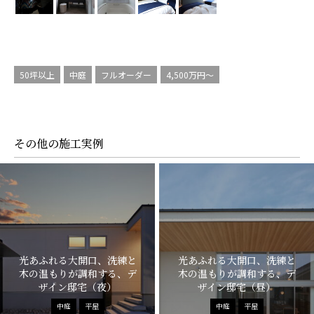
50坪以上
中庭
フルオーダー
4,500万円～
その他の施工実例
光あふれる大開口、洗練と
光あふれる大開口、洗練と
木の温もりが調和する、デ
木の温もりが調和する、デ
ザイン邸宅（夜）
ザイン邸宅（昼）
中庭
平屋
中庭
平屋