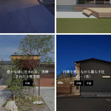
豊かな緑に包まれる、洗練
四季を感じながら暮らす住
された上質空間
まい（夜）
中庭
中庭
平屋