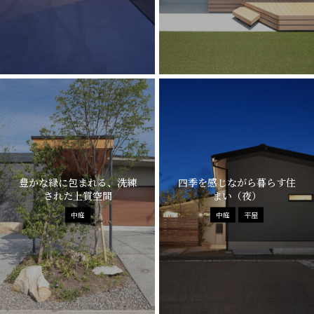
豊かな緑に包まれる、洗練
四季を感じながら暮らす住
された上質空間
まい（夜）
中庭
中庭
平屋