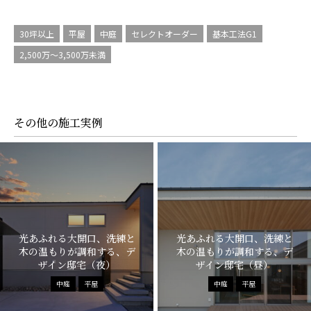
30坪以上
平屋
中庭
セレクトオーダー
基本工法G1
2,500万〜3,500万未満
その他の施工実例
光あふれる大開口、洗練と
光あふれる大開口、洗練と
木の温もりが調和する、デ
木の温もりが調和する、デ
ザイン邸宅（夜）
ザイン邸宅（昼）
中庭
平屋
中庭
平屋