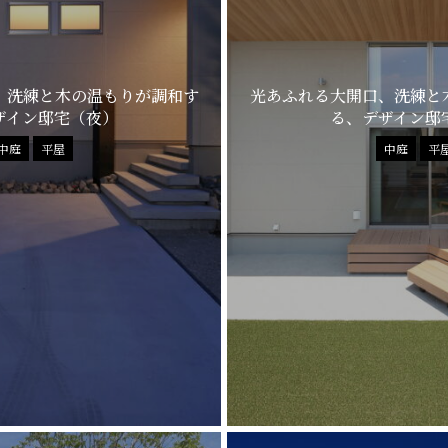
、洗練と木の温もりが調和す
光あふれる大開口、洗練と
ザイン邸宅（夜）
る、デザイン邸
中庭
平屋
中庭
平