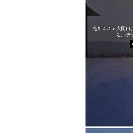
光あふれる大開口
る、デ