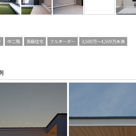
ジ
中二階
高級住宅
フルオーダー
3,500万〜4,500万未満
例