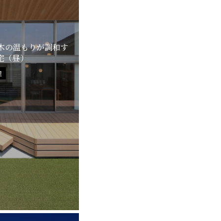
木の温もりが調和す
宅（昼）
屋