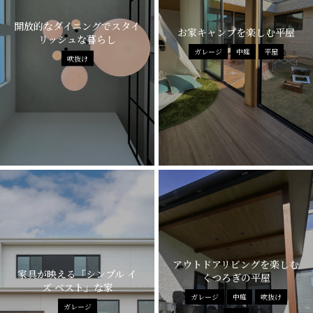
開放的なダイニングでスタイ
お家キャンプを楽しむ平屋
リッシュな暮らし
ガレージ
中庭
平屋
吹抜け
アウトドアリビングを楽しむ
家具が映える「シンプル イ
くつろぎの平屋
ズ ベスト」な家
ガレージ
中庭
吹抜け
ガレージ