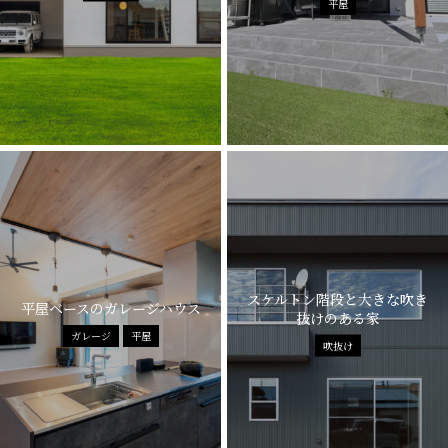
平屋
スケルトン階段と大きな吹き
平屋ベースのガレージハウス
抜けのある家
ガレージ
平屋
吹抜け