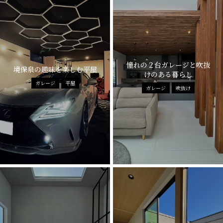
憧れの２台ガレージと吹抜
境保泉の趣味を楽しむ平屋
けのある暮らし
ガレージ
平屋
ガレージ
吹抜け