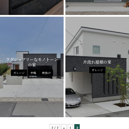
ラグジュアリーなモノトーン
片流れ屋根の家
の家
ガレージ
ガレージ
中庭
吹抜け
2 / 2
«
1
2