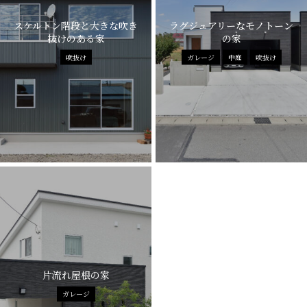
スケルトン階段と大きな吹き
ラグジュアリーなモノトーン
抜けのある家
の家
吹抜け
ガレージ
中庭
吹抜け
片流れ屋根の家
ガレージ