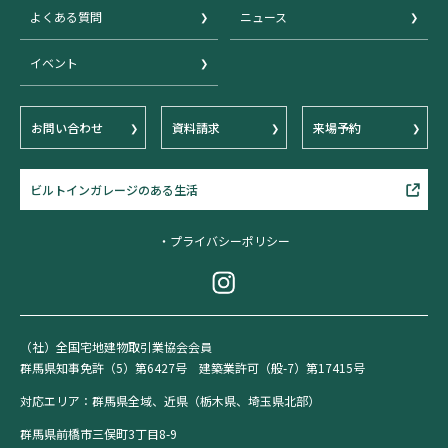
よくある質問
ニュース
イベント
お問い合わせ
資料請求
来場予約
ビルトインガレージのある生活
・プライバシーポリシー
（社）全国宅地建物取引業協会会員
群馬県知事免許（5）第6427号 建築業許可（般-7）第17415号
対応エリア：群馬県全域、近県（栃木県、埼玉県北部）
群馬県前橋市三俣町3丁目8-9