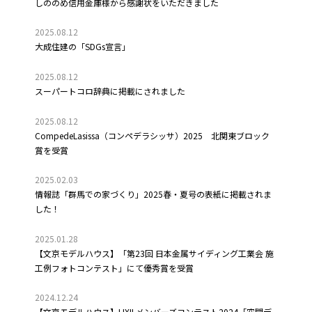
しののめ信用金庫様から感謝状をいただきました
2025.08.12
大成住建の「SDGs宣言」
2025.08.12
スーパートコロ辞典に掲載にされました
2025.08.12
CompedeLasissa（コンペデラシッサ）2025 北関東ブロック
賞を受賞
2025.02.03
情報誌「群馬での家づくり」2025春・夏号の表紙に掲載されま
した！
2025.01.28
【文京モデルハウス】「第23回 日本金属サイディング工業会 施
工例フォトコンテスト」にて優秀賞を受賞
2024.12.24
【文京モデルハウス】LIXILメンバーズコンテスト2024「空間デ